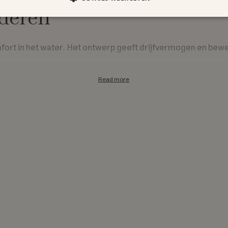
deren
rt in het water. Het ontwerp geeft drijfvermogen en bewegi
Read more
 ontwerp
e veiligheidsriem bij het kruis. Met de verstelbare banden slu
worden verwijderd. Hierdoor kan het drijfvermogen worde