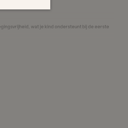
ngsvrijheid, wat je kind ondersteunt bij de eerste
it het vest goed aan op het lichaam van je kind voor
n aangepast aan de zwemvaardigheid en het