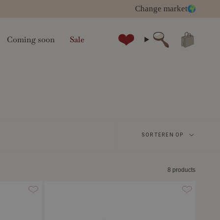
Change market
Coming soon
Sale
zoeken
Sorteren
SORTEREN OP
op
8 products