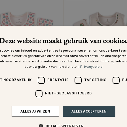
Deze website maakt gebruik van cookies
 cookies om inhoud en advertenties te personaliseren en om ons verkeer te a
formatie over uw gebruik van onze site met onze advertentie- en analysepartn
bineren met andere informatie die u aan hen heeft verstrekt of die zij hebbe
door uw gebruik van hun diensten.
Privacybeleid
T NOODZAKELIJK
PRESTATIE
TARGETING
F
NIET-GECLASSIFICEERD
emvleugels
hollis zwemvleugels
ALLES AFWIJZEN
ALLES ACCEPTEREN
,95 €
45,47 €
64,95 €
DETAILS WEERGEVEN