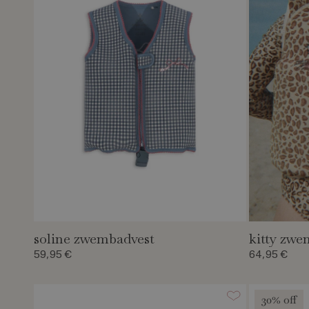
soline zwembadvest
kitty zwe
59,95 €
64,95 €
30% off