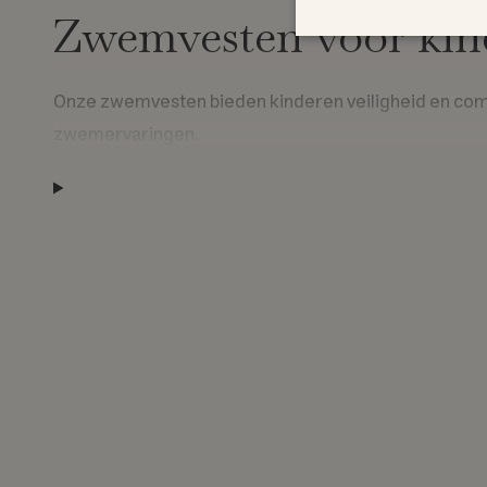
Zwemvesten voor kin
Onze zwemvesten bieden kinderen veiligheid en comfo
zwemervaringen.
Veilig en verstelbaar
Elk vest heeft een rits, klittenband en een verstelbar
een correcte pasvorm.
De uitneembare drijfelementen kunnen paarsgewijs 
zelfvertrouwen van je kind.
Zachte materialen