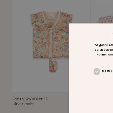
We gebruiken
delen ook in
kunnen com
STRIK
avery zwemvest
hollis zw
Uitverkocht
45,47 €
64