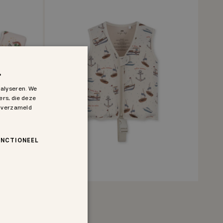
.
nalyseren. We
ers, die deze
n verzameld
UNCTIONEEL
swim vest
Uitverkocht