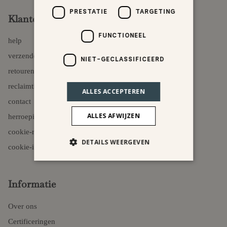
PRESTATIE
TARGETING
Klantenservice
FUNCTIONEEL
help
verzenden
NIET-GECLASSIFICEERD
retouren
reclaimtie
ALLES ACCEPTEREN
contact
ALLES AFWIJZEN
herroepingsformulier
cookie-rapport
DETAILS WEERGEVEN
cookie-instellingen
Informatie
Over ons
Certificeringen