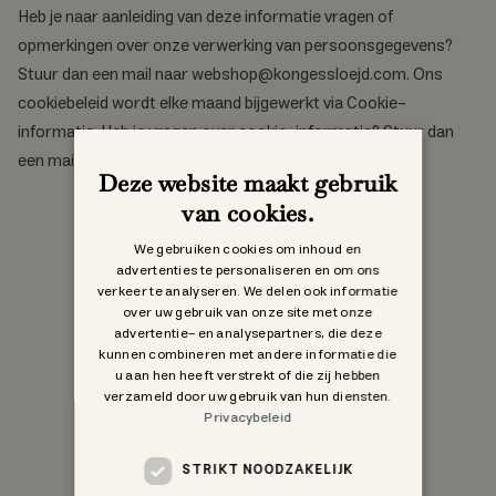
Heb je naar aanleiding van deze informatie vragen of
opmerkingen over onze verwerking van persoonsgegevens?
Stuur dan een mail naar webshop@kongessloejd.com. Ons
cookiebeleid wordt elke maand bijgewerkt via Cookie-
informatie. Heb je vragen over cookie-informatie? Stuur dan
een mail naar webshop@kongessloejd.nl
Deze website maakt gebruik
van cookies.
We gebruiken cookies om inhoud en
advertenties te personaliseren en om ons
verkeer te analyseren. We delen ook informatie
over uw gebruik van onze site met onze
advertentie- en analysepartners, die deze
kunnen combineren met andere informatie die
u aan hen heeft verstrekt of die zij hebben
verzameld door uw gebruik van hun diensten.
Privacybeleid
STRIKT NOODZAKELIJK