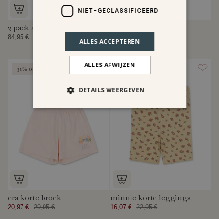
NIET-GECLASSIFICEERD
2 pack acty mama shorts
pacey mama shorts
84,95 €
38,97 €
64,95 €
ALLES ACCEPTEREN
ALLES AFWIJZEN
30% off
30% off
DETAILS WEERGEVEN
era korte broek
minnie korte leggings
20,97 €
29,95 €
16,07 €
22,95 €