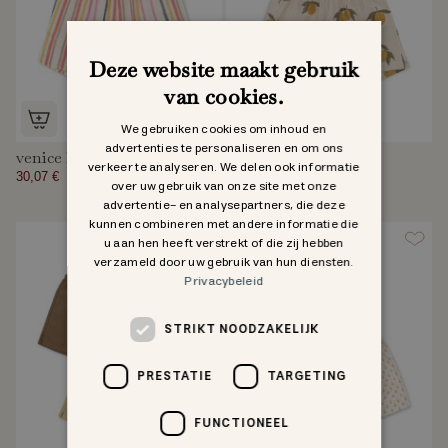
Deze website maakt gebruik
van cookies.
We gebruiken cookies om inhoud en
advertenties te personaliseren en om ons
venice korte broek
elliot shorts
verkeer te analyseren. We delen ook informatie
30,07 €
42,95 €
42,95 €
over uw gebruik van onze site met onze
advertentie- en analysepartners, die deze
kunnen combineren met andere informatie die
u aan hen heeft verstrekt of die zij hebben
40% off
verzameld door uw gebruik van hun diensten.
Privacybeleid
STRIKT NOODZAKELIJK
PRESTATIE
TARGETING
FUNCTIONEEL