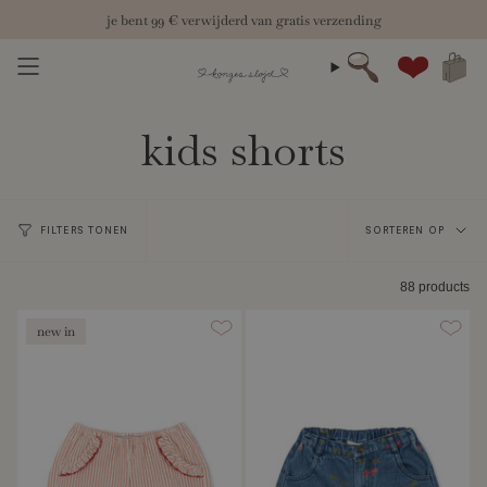
Skip
je bent
99 €
verwijderd van gratis verzending
to
content
zoeken
Account
kids shorts
Sortere
FILTERS TONEN
SORTEREN OP
op
88 products
new in