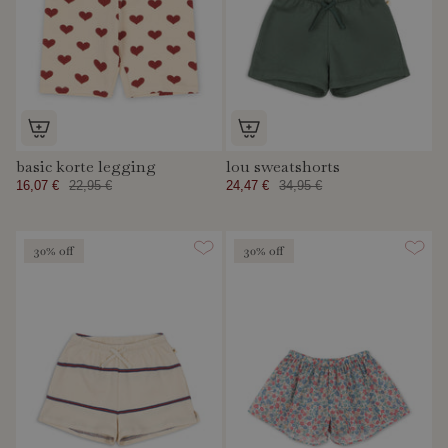
basic korte legging
lou sweatshorts
16,07 €
22,95 €
24,47 €
34,95 €
30% off
30% off