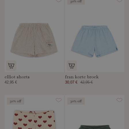
30% off
elliot shorts
fran korte broek
42,95 €
30,07 €
42,95 €
30% off
30% off