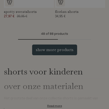
spotty sweatshorts
florian shorts
27,97 €
39,95 €
34,95 €
48
of 88 products
show more products
shorts voor kinderen
over onze materialen
Het grootste deel van onze collectie shorts is gemaakt van
biologisch katoen, een ademend materiaal. Veel van deze stijlen
Read more