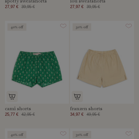
spotty sweatshorts
lou sweatshorts
27,97 €
39,95 €
27,97 €
39,95 €
40% off
30% off
cami shorts
franzen shorts
25,77 €
42,95 €
34,97 €
49,95 €
40% off
30% off