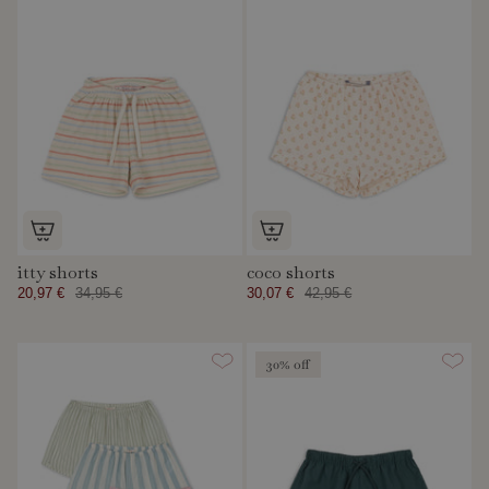
itty shorts
coco shorts
20,97 €
34,95 €
30,07 €
42,95 €
30% off