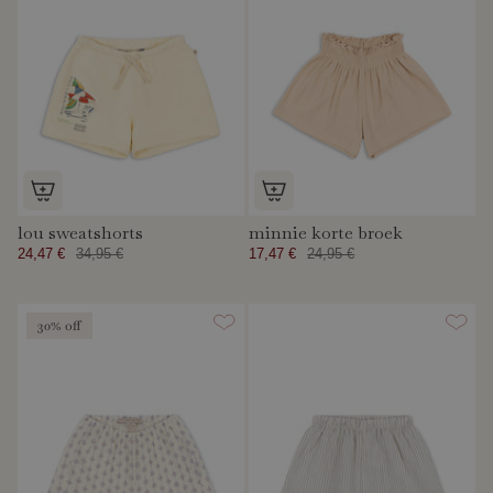
lou sweatshorts
minnie korte broek
24,47 €
34,95 €
17,47 €
24,95 €
30% off