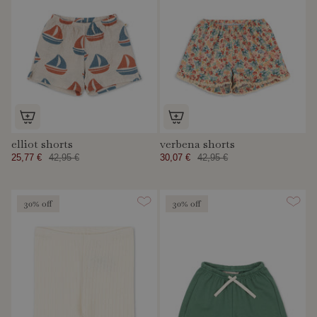
elliot shorts
verbena shorts
25,77 €
42,95 €
30,07 €
42,95 €
30% off
30% off