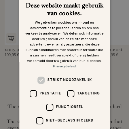
Deze website maakt gebruik
van cookies.
We gebruiken cookies om inhoud en
advertenties te personaliseren en om ons
verkeer te analyseren. We delen ook informatie
over uw gebruik van onze site met onze
advertentie- en analysepartners, die deze
rainy palme set fleece lined
rainy palme set
kunnen combineren met andere informatie die
u aan hen heeft verstrekt of die zij hebben
109,95 €
66,47 €
94,95 €
verzameld door uw gebruik van hun diensten.
Privacybeleid
STRIKT NOODZAKELIJK
Stay safe with me
PRESTATIE
TARGETING
The rainy palme rainwear is certified with Standard
FUNCTIONEEL
100 OEKO-TEX ©
NIET-GECLASSIFICEERD
The standard 100 label means you can be certain that
every component, i.e. every thread, button and other