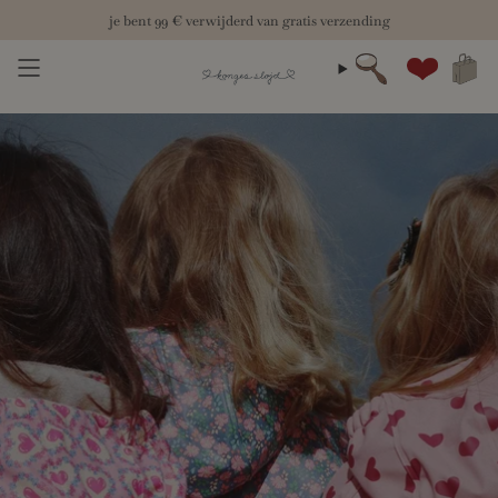
Skip
je bent
99 €
verwijderd van gratis verzending
to
content
zoeken
Account