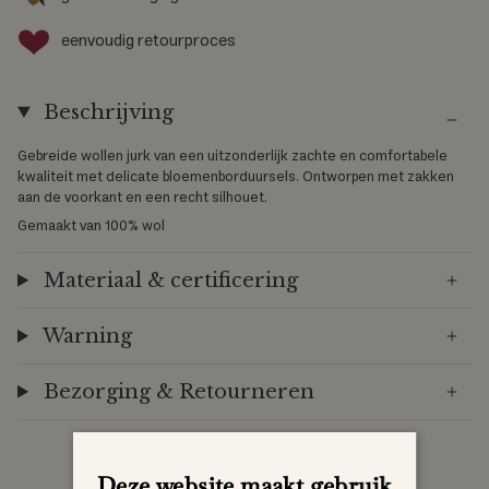
eenvoudig retourproces
Beschrijving
Gebreide wollen jurk van een uitzonderlijk zachte en comfortabele
kwaliteit met delicate bloemenborduursels. Ontworpen met zakken
aan de voorkant en een recht silhouet.
Gemaakt van 100% wol
Materiaal & certificering
Warning
Bezorging & Retourneren
Deze website maakt gebruik