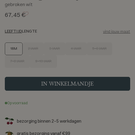
gebroken wit
67,45 €
LEEFTIJD
LENGTE
vind jouw maat
M
18M
2 JAAR
3 JAAR
4 JAAR
5-6 JAAR
a
a
7-8 JAAR
9-10 JAAR
t
IN WINKELMANDJE
Op voorraad
bezorging binnen 2-5 werkdagen
gratis bezorging vanaf €99