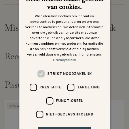
van cookies.
We gebruiken cookies om inhoud en
advertenties te personaliseren en om ons
Misschien vind je dit ook leuk
verkeer te analyseren. We delen ook informatie
over uw gebruik van onze site met onze
advertentie- en analysepartners, die deze
kunnen combineren met andere informatie die
u aan hen heeft verstrekt of die zij hebben
Recent bekeken
verzameld door uw gebruik van hun diensten.
Privacybeleid
STRIKT NOODZAKELIJK
Past goed bij
PRESTATIE
TARGETING
FUNCTIONEEL
30% off
NIET-GECLASSIFICEERD