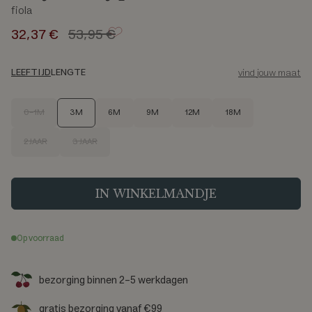
fiola
Regular
32,37 €
53,95 €
price
LEEFTIJD
LENGTE
vind jouw maat
M
0-1M
3M
6M
9M
12M
18M
a
a
2 JAAR
3 JAAR
t
IN WINKELMANDJE
Op voorraad
bezorging binnen 2-5 werkdagen
gratis bezorging vanaf €99