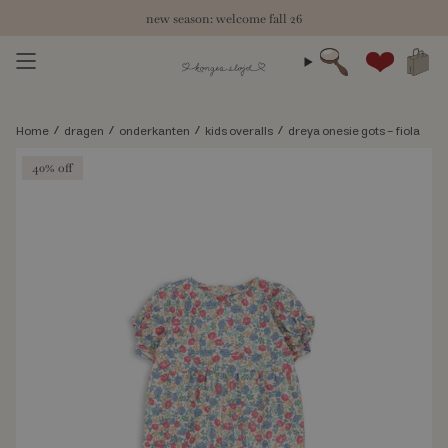
Skip
new season: welcome fall 26
to
content
zoeken
Account
/
/
/
/
Home
dragen
onderkanten
kids overalls
dreya onesie gots - fiola
40% off