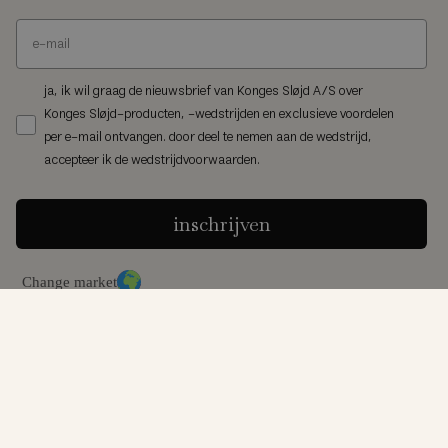
ja, ik wil graag de nieuwsbrief van Konges Sløjd A/S over
Konges Sløjd-producten, -wedstrijden en exclusieve voordelen
per e-mail ontvangen. door deel te nemen aan de wedstrijd,
accepteer ik de wedstrijdvoorwaarden.
inschrijven
Change market
© Konges Sløjd® 2026
algemene voorwaarden
privacybeleid
cookiebeleid
product terugroepactie
cookie-instellingen