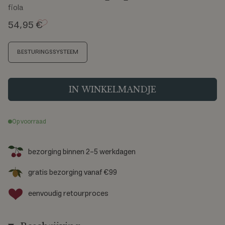
fiola
54,95 €
M
BESTURINGSSYSTEEM
a
a
t
IN WINKELMANDJE
Op voorraad
bezorging binnen 2-5 werkdagen
gratis bezorging vanaf €99
eenvoudig retourproces