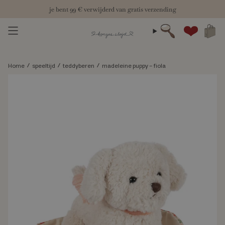
Skip
je bent
99 €
verwijderd van gratis verzending
to
content
zoeken
Account
/
/
/
Home
speeltijd
teddyberen
madeleine puppy - fiola