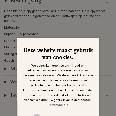
Beschrijving
Deze kleine puppy gaat overal met je mee naartoe. De puppy wordt
geleverd met een eigen mand en een kauwspeeltje om mee te
spelen.
Materialen:
Puppy: 100% polyester
Strik: 100% polyester
Mandje en kauwspeeltje: 100% katoen
Deze website maakt gebruik
Vulling 100% polyester
van cookies.
Geschikt vanaf 18m+
We gebruiken cookies om inhoud en
Materiaal & certificering
advertenties te personaliseren en om ons
verkeer te analyseren. We delen ook informatie
over uw gebruik van onze site met onze
Warning
advertentie- en analysepartners, die deze
kunnen combineren met andere informatie die
u aan hen heeft verstrekt of die zij hebben
Bezorging & Retourneren
verzameld door uw gebruik van hun diensten.
Privacybeleid