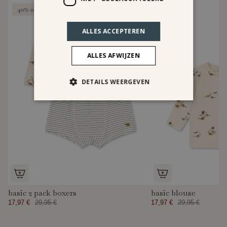
40% off
40% off
ALLES ACCEPTEREN
ALLES AFWIJZEN
DETAILS WEERGEVEN
basic 2 pack boxers
basic blouse
17,97 €
29,95 €
17,97 €
29,95 €