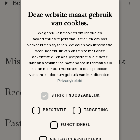
Bezorging & Retourneren
Deze website maakt gebruik
van cookies.
We gebruiken cookies om inhoud en
advertenties te personaliseren en om ons
verkeer te analyseren. We delen ook informatie
over uw gebruik van onze site met onze
advertentie- en analysepartners, die deze
Misschien vind je dit ook leuk
kunnen combineren met andere informatie die
u aan hen heeft verstrekt of die zij hebben
verzameld door uw gebruik van hun diensten.
Privacybeleid
Recent bekeken
STRIKT NOODZAKELIJK
PRESTATIE
TARGETING
Past goed bij
FUNCTIONEEL
NIET-GECLASSIFICEERD