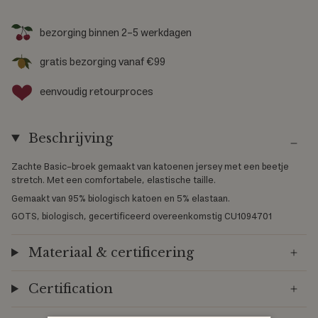
d
j
bezorging binnen 2-5 werkdagen
o
gratis bezorging vanaf €99
u
eenvoudig retourproces
w
m
Beschrijving
a
a
Zachte Basic-broek gemaakt van katoenen jersey met een beetje
stretch. Met een comfortabele, elastische taille.
t
Gemaakt van 95% biologisch katoen en 5% elastaan.
GOTS, biologisch, gecertificeerd overeenkomstig CU1094701
Materiaal & certificering
Certification