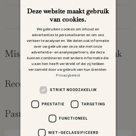
Deze website maakt gebruik
van cookies.
We gebruiken cookies om inhoud en
advertenties te personaliseren en om ons
verkeer te analyseren. We delen ook informatie
over uw gebruik van onze site met onze
Misschien vind je dit ook leuk
advertentie- en analysepartners, die deze
kunnen combineren met andere informatie die
u aan hen heeft verstrekt of die zij hebben
verzameld door uw gebruik van hun diensten.
Privacybeleid
Recent bekeken
STRIKT NOODZAKELIJK
PRESTATIE
TARGETING
Past goed bij
FUNCTIONEEL
NIET-GECLASSIFICEERD