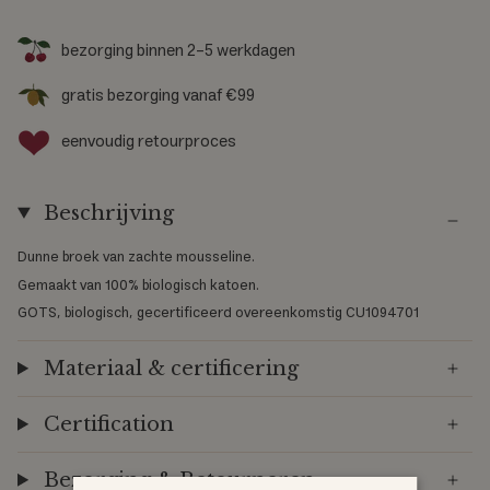
d
j
bezorging binnen 2-5 werkdagen
o
gratis bezorging vanaf €99
u
eenvoudig retourproces
w
m
Beschrijving
a
a
Dunne broek van zachte mousseline.
Gemaakt van 100% biologisch katoen.
t
GOTS, biologisch, gecertificeerd overeenkomstig CU1094701
Materiaal & certificering
Certification
Bezorging & Retourneren