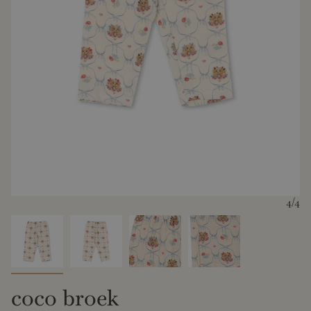
4
/4
coco broek