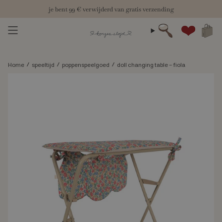
Skip
je bent
99 €
verwijderd van gratis verzending
to
content
zoeken
Account
/
/
/
Home
speeltijd
poppenspeelgoed
doll changing table - fiola