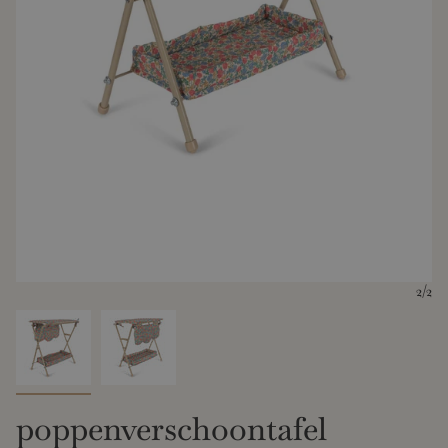
2
/2
poppenverschoontafel