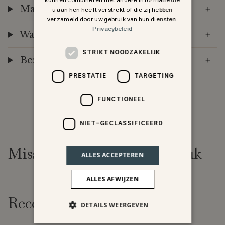
kunnen combineren met andere informatie die
Materiaal & certificering
u aan hen heeft verstrekt of die zij hebben
verzameld door uw gebruik van hun diensten.
Privacybeleid
Warning
STRIKT NOODZAKELIJK
Bezorging & Retourneren
PRESTATIE
TARGETING
FUNCTIONEEL
NIET-GECLASSIFICEERD
Misschien vind je dit ook leuk
ALLES ACCEPTEREN
ALLES AFWIJZEN
Recent bekeken
DETAILS WEERGEVEN