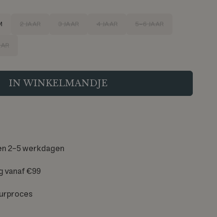
M
2 JAAR
3 JAAR
4 JAAR
5-6 JAAR
AAR
IN WINKELMANDJE
en 2-5 werkdagen
g vanaf €99
urproces