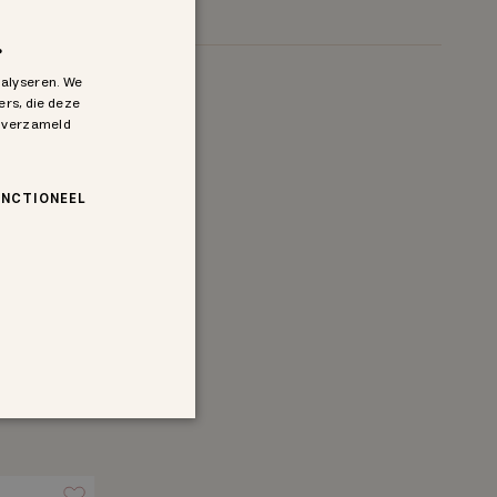
.
nalyseren. We
ers, die deze
n verzameld
UNCTIONEEL