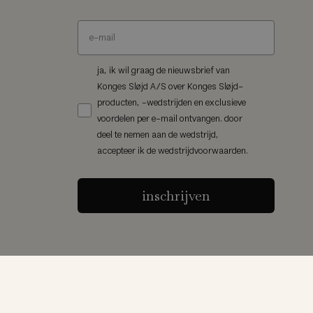
ja, ik wil graag de nieuwsbrief van
Konges Sløjd A/S over Konges Sløjd-
producten, -wedstrijden en exclusieve
voordelen per e-mail ontvangen. door
deel te nemen aan de wedstrijd,
accepteer ik de wedstrijdvoorwaarden.
inschrijven
|