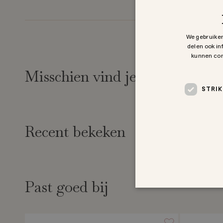
We gebruiken
delen ook in
kunnen com
Misschien vind je dit ook leuk
STRIK
Recent bekeken
Past goed bij