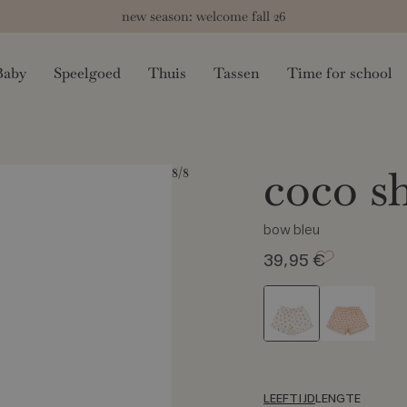
new season: welcome fall 26
Baby
Speelgoed
Thuis
Tassen
Time for school
coco sh
8
/8
bow bleu
39,95 €
LEEFTIJD
LENGTE