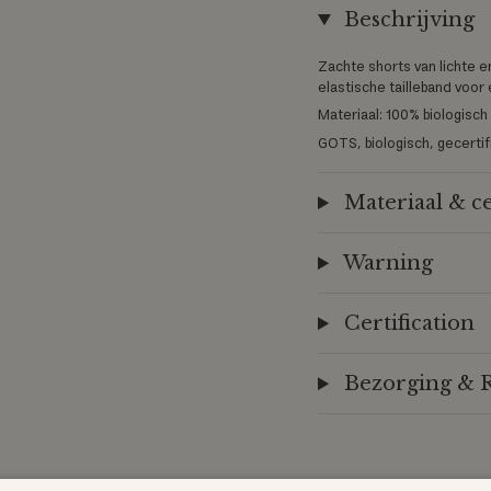
Beschrijving
Zachte shorts van lichte 
elastische tailleband voo
Materiaal: 100% biologisch
GOTS, biologisch, gecert
Materiaal & ce
Warning
Certification
Bezorging & 