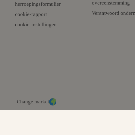
overeenstemming
herroepingsformulier
Verantwoord onder
cookie-rapport
cookie-instellingen
Change market