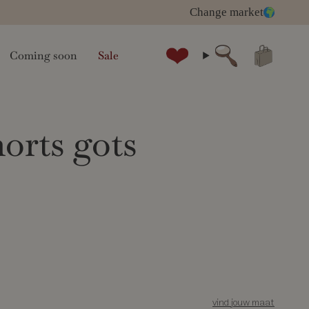
Change market
Coming soon
Sale
zoeken
orts gots
vind jouw maat