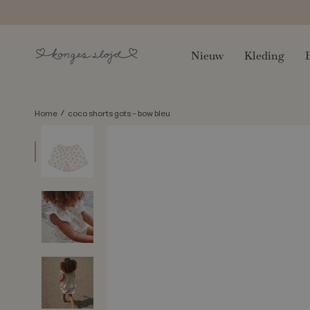
Skip
to
content
Nieuw
Kleding
/
Home
coco shorts gots - bow bleu