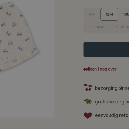
M
9M
12M
18
a
7-8 JAAR
9-10 J
a
t
alleen
1
nog over
bezorging binn
gratis bezorgin
eenvoudig reto