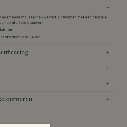
en ademende mousseline kwaliteit. Ontworpen met een flexibele
r een comfortabele pasvorm.
 katoen
ificeerd door CU1094701
rtificering
Retourneren